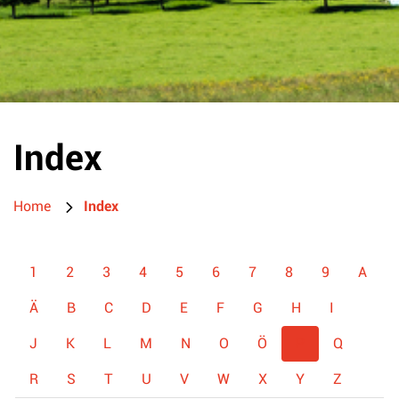
Index
Home
Index
1
2
3
4
5
6
7
8
9
A
Ä
B
C
D
E
F
G
H
I
J
K
L
M
N
O
Ö
P
Q
R
S
T
U
V
W
X
Y
Z