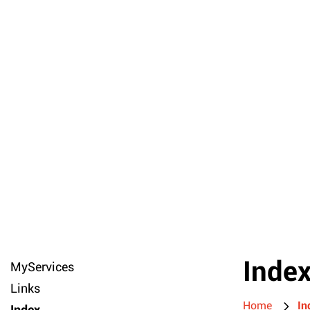
Inde
MyServices
Links
Home
In
Index
(ausgewählt)