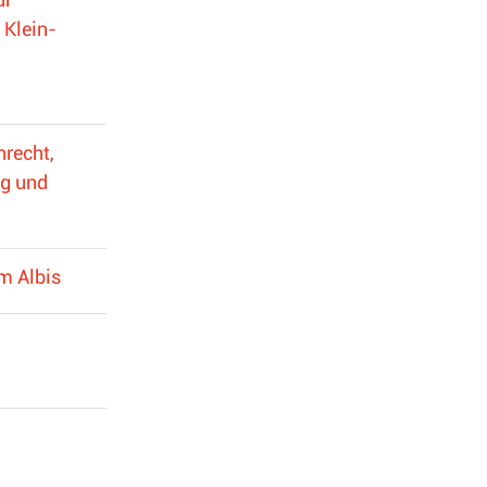
 Klein-
n
nrecht,
ng und
m Albis