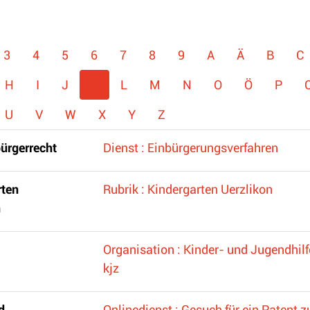
3
4
5
6
7
8
9
A
Ä
B
C
H
I
J
K
L
M
N
O
Ö
P
U
V
W
X
Y
Z
ürgerrecht
Dienst : Einbürgerungsverfahren
rten
Rubrik : Kindergarten Uerzlikon
n
Organisation : Kinder- und Jugendhil
kjz
d
Onlinedienst : Gesuch für ein Patent z