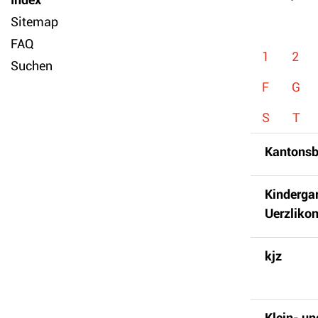
Sitemap
FAQ
1
2
Suchen
F
G
S
T
Kantonsb
Kinderga
Uerzliko
kjz
Klein- un