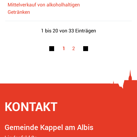
Mittelverkauf von alkoholhaltigen
Getränken
1 bis 20 von 33 Einträgen
1
2
KONTAKT
Fusszeile
Gemeinde Kappel am Albis