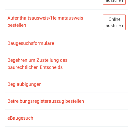
ausfüllen
Aufenthaltsausweis/Heimatausweis
Aufenthaltsa
Online
bestellen
ausfüllen
Baugesuchsformulare
Begehren um Zustellung des
baurechtlichen Entscheids
Beglaubigungen
Betreibungsregisterauszug bestellen
eBaugesuch