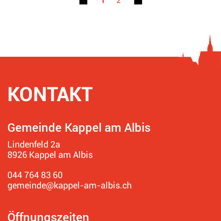
1
2
KONTAKT
Fusszeile
Gemeinde Kappel am Albis
Lindenfeld 2a
8926 Kappel am Albis
044 764 83 60
gemeinde@kappel-am-albis.ch
Öffnungszeiten