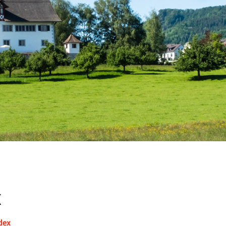
x
dex