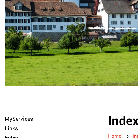
Inde
MyServices
Links
Home
In
Index
(ausgewählt)