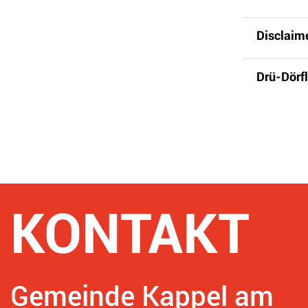
Disclaim
Drü-Dörfl
Fusszeile
KONTAKT
Gemeinde Kappel am