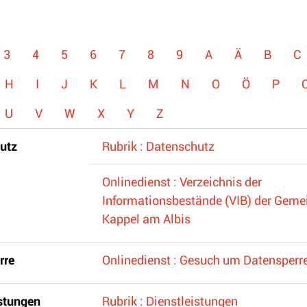
3
4
5
6
7
8
9
A
Ä
B
C
H
I
J
K
L
M
N
O
Ö
P
U
V
W
X
Y
Z
utz
Rubrik : Datenschutz
Onlinedienst : Verzeichnis der
Informationsbestände (VIB) der Geme
Kappel am Albis
rre
Onlinedienst : Gesuch um Datensperr
istungen
Rubrik : Dienstleistungen