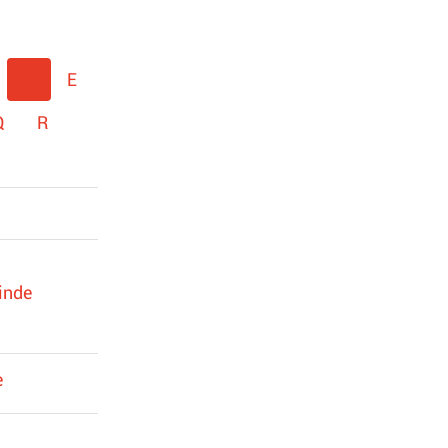
D
E
Q
R
inde
e