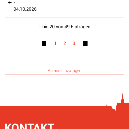
-
04.10.2026
1 bis 20 von 49 Einträgen
1
2
3
Anlass hinzufügen
KONTAKT
Fusszeile