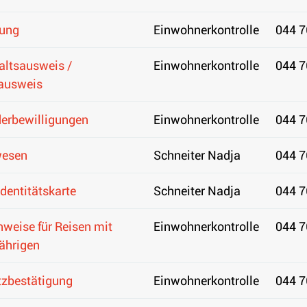
ung
Einwohnerkontrolle
044 7
altsausweis /
Einwohnerkontrolle
044 7
ausweis
erbewilligungen
Einwohnerkontrolle
044 7
esen
Schneiter Nadja
044 7
Identitätskarte
Schneiter Nadja
044 7
nweise für Reisen mit
Einwohnerkontrolle
044 7
ährigen
zbestätigung
Einwohnerkontrolle
044 7