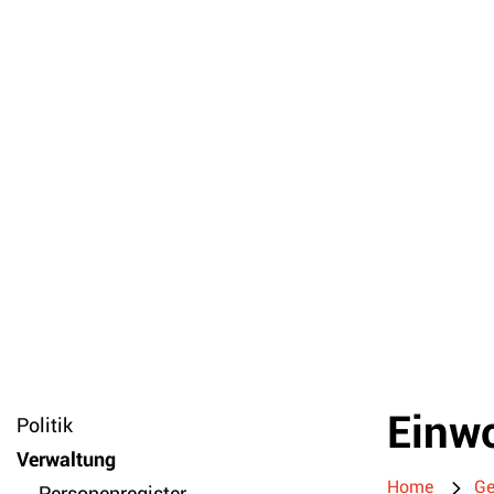
Einwo
Politik
Zuge
Verwaltung
Home
Ge
Personenregister