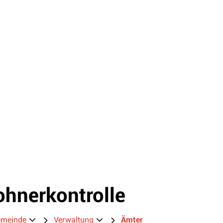
hnerkontrolle
hörige Objekte
meinde
Verwaltung
Ämter