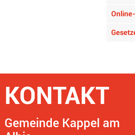
Online
Geset
Fusszeile
KONTAKT
Gemeinde Kappel am