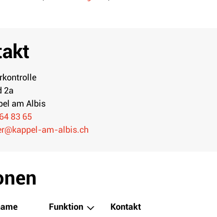
takt
kontrolle
d 2a
el am Albis
64 83 65
er@kappel-am-albis.ch
onen
name
Funktion
Kontakt