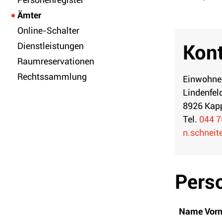
Ämter
(ausgewählt)
Online-Schalter
Dienstleistungen
Kon
Raumreservationen
Rechtssammlung
Einwohner
Lindenfel
8926 Kapp
Tel.
044 7
n.schneit
Pers
Name Vor