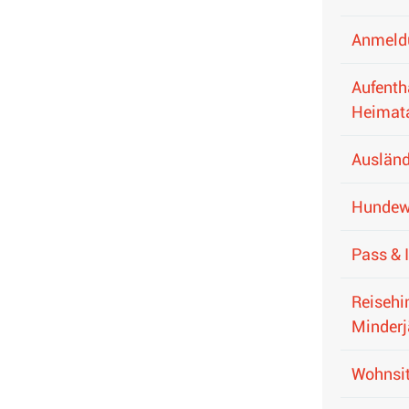
Anmeld
Aufenth
Heimat
Ausländ
Hundew
Pass & 
Reisehi
Minderj
Wohnsit