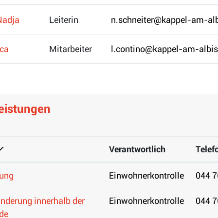
Nadja
Leiterin
n.schneiter@kappel-am-alb
uca
Mitarbeiter
l.contino@kappel-am-albis
leistungen
Verantwortlich
Telef
ung
Einwohnerkontrolle
044 7
nderung innerhalb der
Einwohnerkontrolle
044 7
de